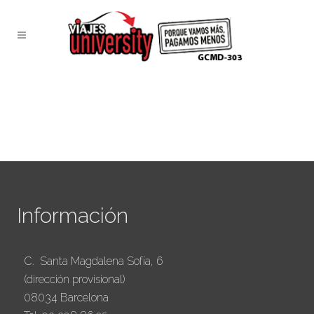
Información
C. Santa Magdalena Sofía, 6
(dirección provisional)
08034 Barcelona