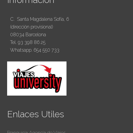
C. Santa Magdalena Sofía, 6
(dirección provisional)
08034 Barcelona
Tel. 93 398 86 25
Whatsapp. 654 550 733
Enlaces Utiles
Franquicia Agencia de Viajes