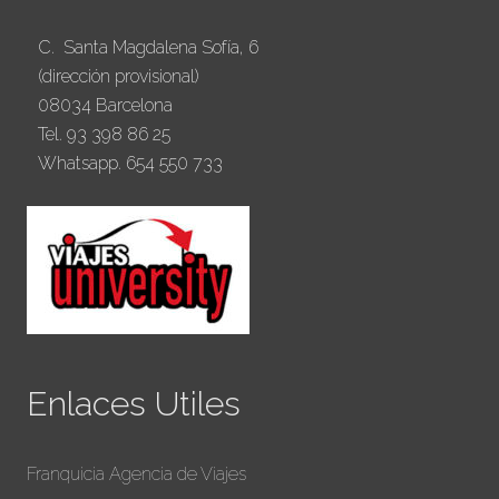
almacenamiento y gestión de tus datos
por parte de esta web.
C. Santa Magdalena Sofía, 6
(dirección provisional)
08034 Barcelona
Tel. 93 398 86 25
Whatsapp. 654 550 733
Enlaces Utiles
Franquicia Agencia de Viajes