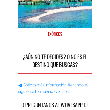
EXÓTICOS
¿AÚN NO TE DECIDES? O NO ES EL
DESTINO QUE BUSCAS?
Nombre (requerido)
Solicita más información, llenando el
E-mail (requerido)
siguiente formulario (ver más)
Teléfono (requerido)
O PREGUNTANOS AL WHATSAPP DE
¿Donde quieres viajar (requerido)?