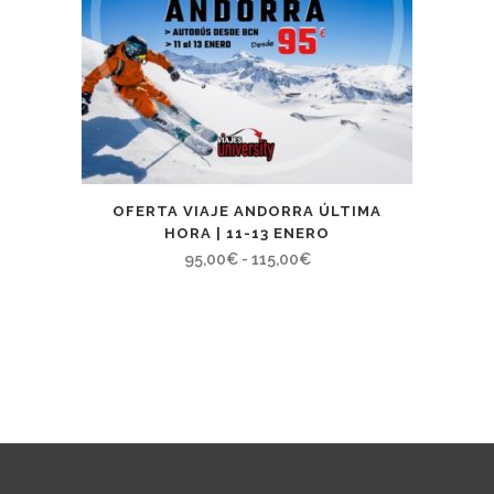
OFERTA VIAJE ANDORRA ÚLTIMA
HORA | 11-13 ENERO
Rango
95,00
€
-
115,00
€
de
precios:
desde
95,00€
hasta
115,00€