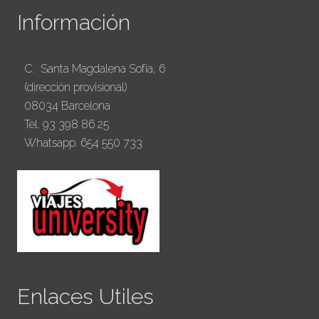
Información
C. Santa Magdalena Sofía, 6
(dirección provisional)
08034 Barcelona
Tel. 93 398 86 25
Whatsapp. 654 550 733
Enlaces Utiles