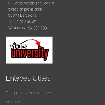
C. Santa Magdalena Sofía, 6
(dirección provisional)
08034 Barcelona
Tel. 93 398 86 25
Whatsapp. 654 550 733
Enlaces Utiles
Franquicia Agencia de Viajes
Mi cuenta