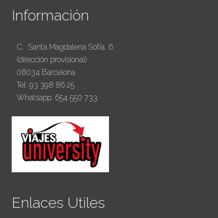
Información
C. Santa Magdalena Sofía, 6
(dirección provisional)
08034 Barcelona
Tel. 93 398 86 25
Whatsapp. 654 550 733
Enlaces Utiles