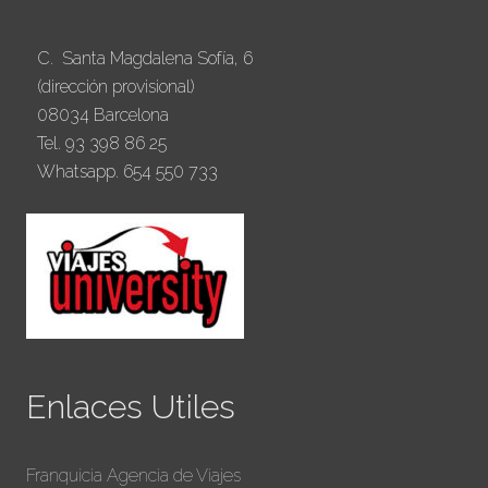
C. Santa Magdalena Sofía, 6
(dirección provisional)
08034 Barcelona
Tel. 93 398 86 25
Whatsapp. 654 550 733
Enlaces Utiles
Franquicia Agencia de Viajes