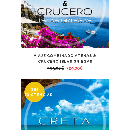
VIAJE COMBINADO ATENAS &
CRUCERO ISLAS GRIEGAS
El
El
799,00
€
729,00
€
precio
precio
original
actual
SIN
era:
es:
EXISTENCIAS
799,00€.
729,00€.