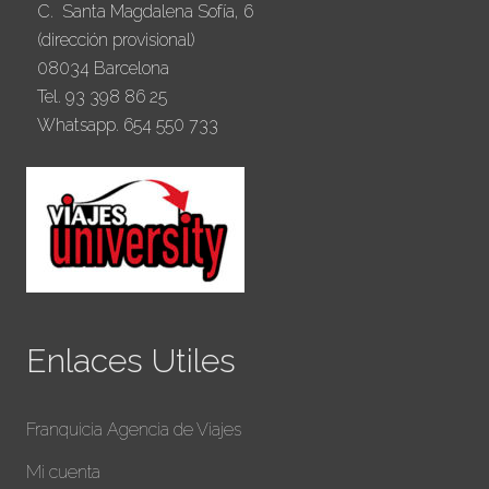
C. Santa Magdalena Sofía, 6
(dirección provisional)
08034 Barcelona
Tel. 93 398 86 25
Whatsapp. 654 550 733
Enlaces Utiles
Franquicia Agencia de Viajes
Mi cuenta