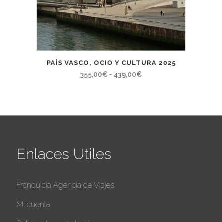
PAÍS VASCO, OCIO Y CULTURA 2025
Rango
355,00
€
-
439,00
€
de
precios:
desde
355,00€
hasta
Enlaces Utiles
439,00€
Franquicia Agencia de Viajes
Mi cuenta