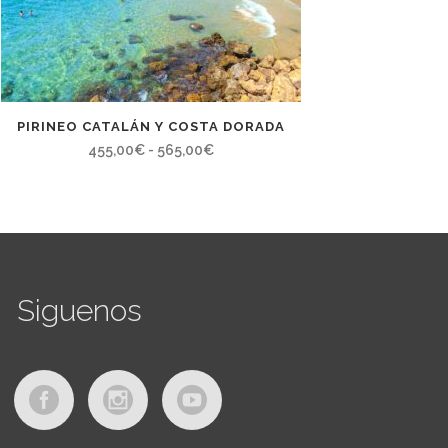
PIRINEO CATALÁN Y COSTA DORADA
Rango
455,00
€
-
565,00
€
de
precios:
desde
455,00€
hasta
Siguenos
565,00€