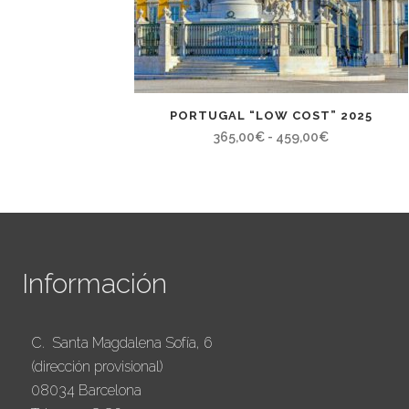
PORTUGAL “LOW COST” 2025
Rango
365,00
€
-
459,00
€
de
precios:
desde
365,00€
hasta
Información
459,00€
C. Santa Magdalena Sofía, 6
(dirección provisional)
08034 Barcelona