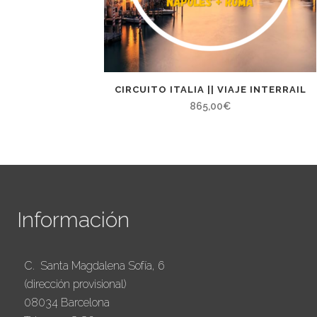
CIRCUITO ITALIA || VIAJE INTERRAIL
865,00
€
Información
C. Santa Magdalena Sofía, 6
(dirección provisional)
08034 Barcelona