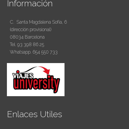
Información
C. Santa Magdalena Sofía, 6
(dirección provisional)
08034 Barcelona
Tel. 93 398 86 25
Whatsapp. 654 550 733
Enlaces Utiles