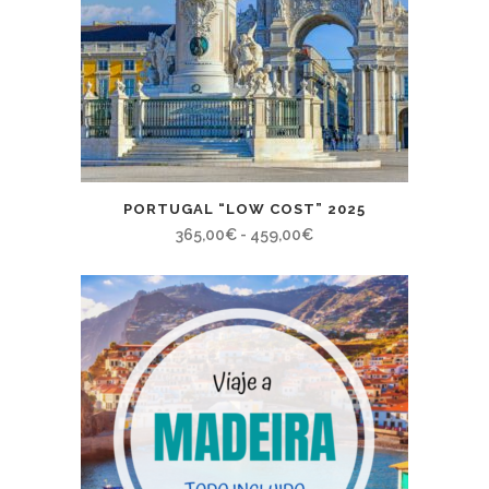
PORTUGAL “LOW COST” 2025
Rango
365,00
€
-
459,00
€
de
precios:
desde
365,00€
hasta
459,00€