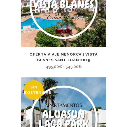
OFERTA VIAJE MENORCA | VISTA
BLANES SANT JOAN 2025
Rango
495,00
€
-
545,00
€
de
precios:
SIN
desde
EXISTENCIAS
495,00€
hasta
545,00€