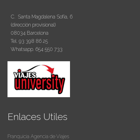
C. Santa Magdalena Sofía, 6
(dirección provisional)
08034 Barcelona
Tel. 93 398 86 25
Whatsapp. 654 550 733
Enlaces Utiles
Franquicia Agencia de Viajes