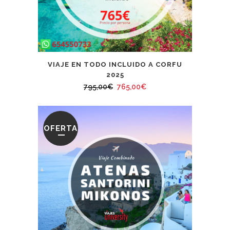
VIAJE EN TODO INCLUIDO A CORFU
2025
El
El
795,00
€
765,00
€
precio
precio
original
actual
era:
es:
OFERTA
795,00€.
765,00€.