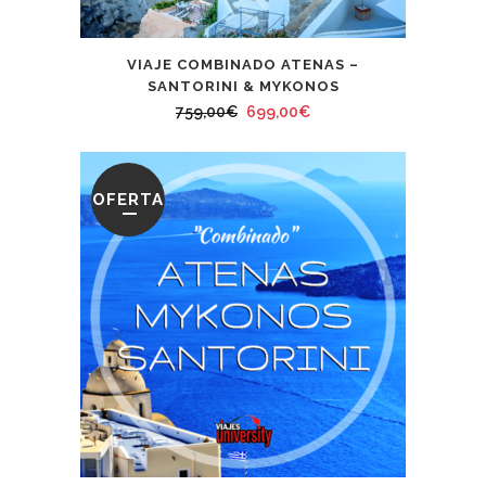
VIAJE COMBINADO ATENAS –
SANTORINI & MYKONOS
El
El
759,00
€
699,00
€
precio
precio
original
actual
era:
es:
OFERTA
759,00€.
699,00€.