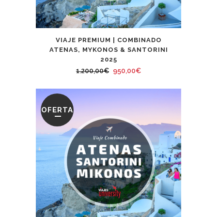
VIAJE PREMIUM | COMBINADO
ATENAS, MYKONOS & SANTORINI
2025
El
El
1.200,00
€
950,00
€
precio
precio
original
actual
era:
es:
OFERTA
1.200,00€.
950,00€.