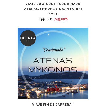
VIAJE LOW COST | COMBINADO
ATENAS, MYKONOS & SANTORINI
2024
El
El
899,00
€
749,00
€
precio
precio
original
actual
era:
es:
OFERTA
899,00€.
749,00€.
VIAJE FIN DE CARRERA |