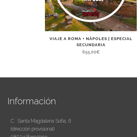
VIAJE A ROMA + NÁPOLES | ESPECIAL
SECUNDARIA
655,00
€
Información
C. Santa Magdalena Sofía, 6
(dirección provisional)
08034 Barcelona