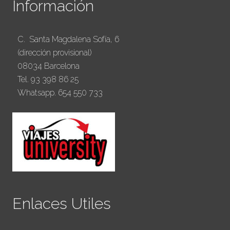
Información
C. Santa Magdalena Sofía, 6
(dirección provisional)
08034 Barcelona
Tel. 93 398 86 25
Whatsapp. 654 550 733
Enlaces Utiles