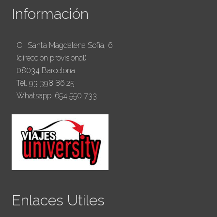
Información
C. Santa Magdalena Sofía, 6
(dirección provisional)
08034 Barcelona
Tel. 93 398 86 25
Whatsapp. 654 550 733
Enlaces Utiles