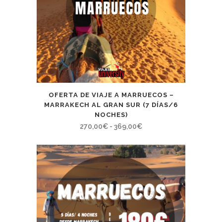
OFERTA DE VIAJE A MARRUECOS –
MARRAKECH AL GRAN SUR (7 DÍAS/6
NOCHES)
Rango
270,00
€
-
369,00
€
de
precios:
desde
270,00€
hasta
369,00€