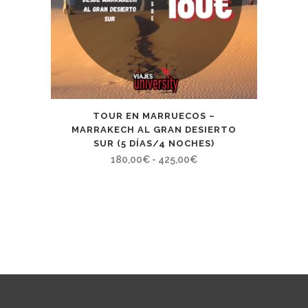
TOUR EN MARRUECOS –
MARRAKECH AL GRAN DESIERTO
SUR (5 DÍAS/4 NOCHES)
Rango
180,00
€
-
425,00
€
de
precios:
desde
180,00€
hasta
425,00€