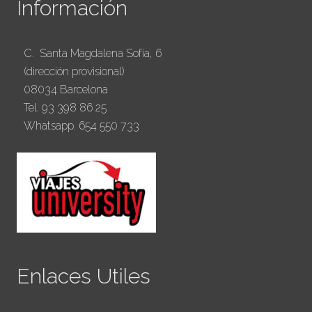
Información
C. Santa Magdalena Sofía, 6
(dirección provisional)
08034 Barcelona
Tel. 93 398 86 25
Whatsapp. 654 550 733
Enlaces Utiles