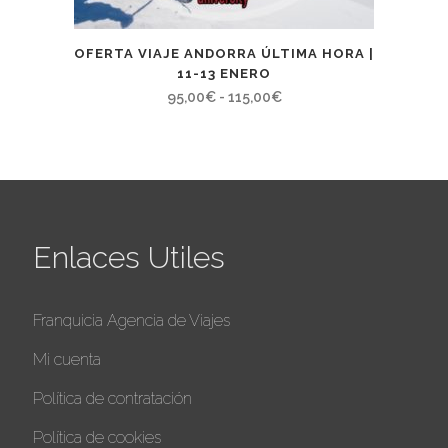
OFERTA VIAJE ANDORRA ÚLTIMA HORA |
11-13 ENERO
Rango
95,00
€
-
115,00
€
de
precios:
desde
95,00€
hasta
Enlaces Utiles
115,00€
Franquicia Agencia de Viajes
Mi cuenta
Política de contratación
Política de cookies