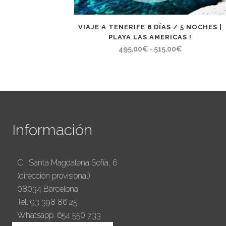
VIAJE A TENERIFE 6 DÍAS / 5 NOCHES |
PLAYA LAS AMERICAS !
Rango
495,00
€
-
515,00
€
de
precios:
desde
495,00€
hasta
Información
515,00€
C. Santa Magdalena Sofía, 6
(dirección provisional)
08034 Barcelona
Tel. 93 398 86 25
Whatsapp. 654 550 733