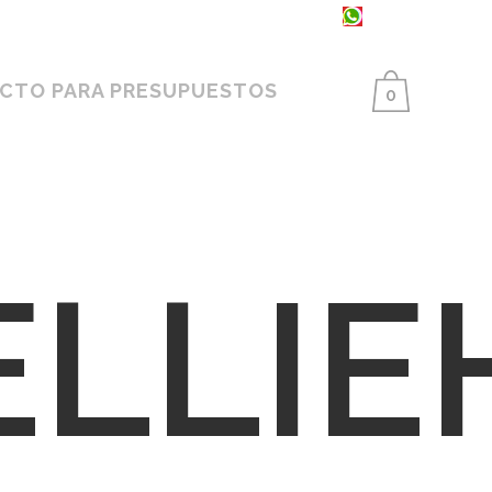
93 398 86 25 ·
654 550 733
CTO PARA PRESUPUESTOS
0
LLIE