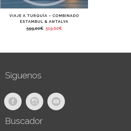
VIAJE A TURQUÍA – COMBINADO
ESTAMBUL & ANTALYA
El
El
599,00
€
519,00
€
precio
precio
original
actual
era:
es:
599,00€.
519,00€.
Siguenos
Buscador