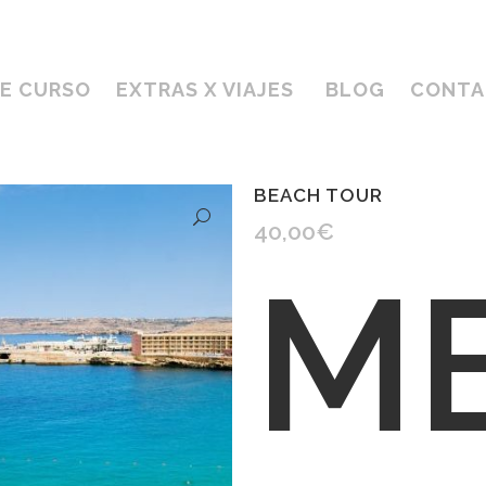
DE CURSO
EXTRAS X VIAJES
BLOG
CONTA
BEACH TOUR
40,00
€
ME