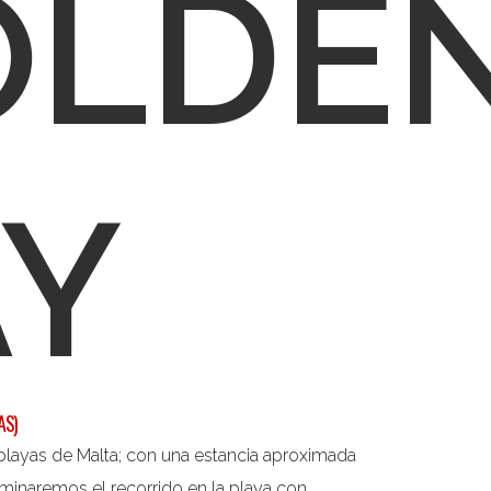
OLDE
AY
AS)
 playas de Malta; con una estancia aproximada
minaremos el recorrido en la playa con