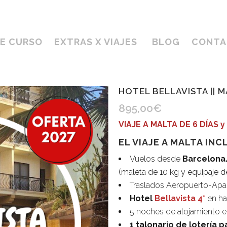
DE CURSO
EXTRAS X VIAJES
BLOG
CONTA
HOTEL BELLAVISTA || M
895,00
€
VIAJE A MALTA DE 6 DÍAS 
EL VIAJE A MALTA INC
Vuelos desde
Barcelona
(maleta de 10 kg y equipaje 
Traslados Aeropuerto-Apa
Hotel
Bellavista 4*
en ha
5 noches de alojamiento 
1 talonario de lotería p