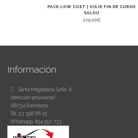
PACK LOW COST | VIAJE FIN DE CURSO
SALOU
229,00
€
Información
C. Santa Magdalena Sofía, 6
(dirección provisional)
08034 Barcelona
Tel. 93 398 86 25
Whatsapp. 654 550 733