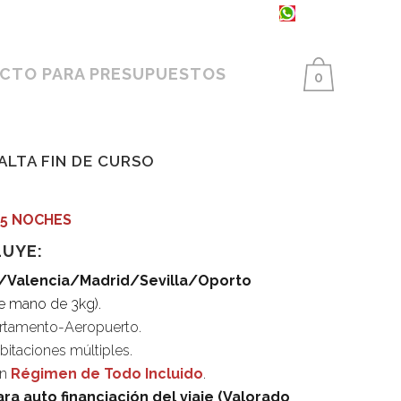
93 398 86 25 ·
654 550 733
CTO PARA PRESUPUESTOS
0
ALTA FIN DE CURSO
y 5 NOCHES
LUYE:
/Valencia/Madrid/Sevilla/Oporto
de mano de 3kg).
rtamento-Aeropuerto.
bitaciones múltiples.
en
Régimen de Todo Incluido
.
ara auto financiación del viaje (Valorado