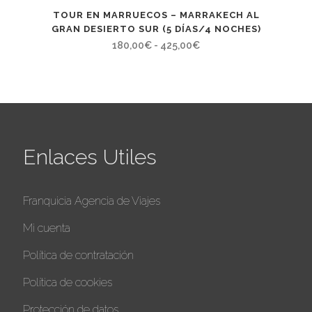
TOUR EN MARRUECOS – MARRAKECH AL
GRAN DESIERTO SUR (5 DÍAS/4 NOCHES)
Rango
180,00
€
-
425,00
€
de
precios:
desde
180,00€
hasta
Enlaces Utiles
425,00€
Franquicia Agencia de Viajes
Mi cuenta
Política de contratación
Política de cookies
Protección de datos