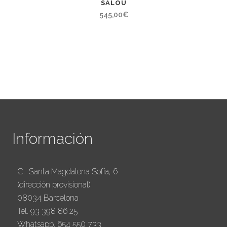
SALOU
545,00
€
Información
C. Santa Magdalena Sofía, 6
(dirección provisional)
08034 Barcelona
Tel. 93 398 86 25
Whatsapp. 654 550 733