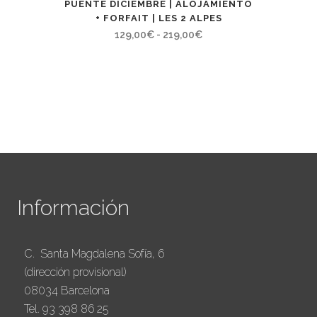
PUENTE DICIEMBRE | ALOJAMIENTO
+ FORFAIT | LES 2 ALPES
Rango
129,00
€
-
219,00
€
de
precios:
desde
129,00€
hasta
219,00€
Información
C. Santa Magdalena Sofía, 6
(dirección provisional)
08034 Barcelona
Tel. 93 398 86 25