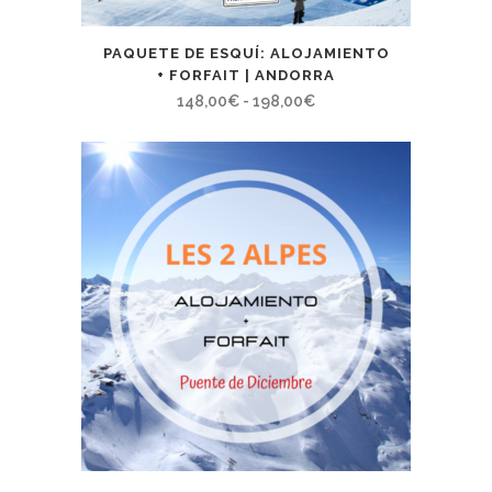
PAQUETE DE ESQUÍ: ALOJAMIENTO
+ FORFAIT | ANDORRA
Rango
148,00
€
-
198,00
€
de
precios:
desde
148,00€
hasta
198,00€