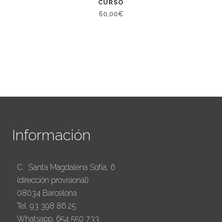
CURSO
60,00
€
Información
C. Santa Magdalena Sofía, 6
(dirección provisional)
08034 Barcelona
Tel. 93 398 86 25
Whatsapp. 654 550 733