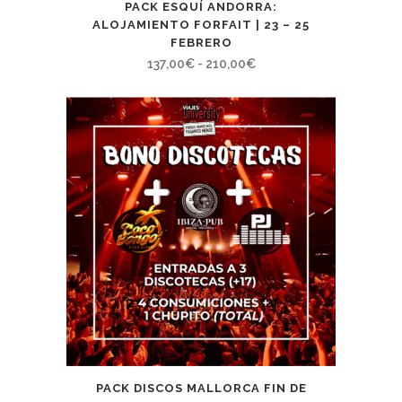
PACK ESQUÍ ANDORRA:
ALOJAMIENTO FORFAIT | 23 – 25
FEBRERO
Rango
137,00
€
-
210,00
€
de
precios:
desde
137,00€
hasta
210,00€
PACK DISCOS MALLORCA FIN DE