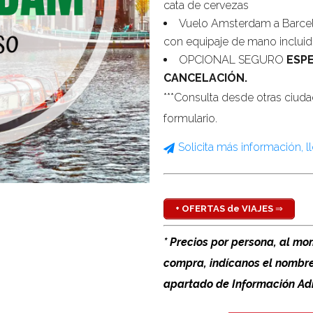
cata de cervezas
Vuelo Amsterdam a Barcelon
con equipaje de mano incluid
OPCIONAL SEGURO
ESP
CANCELACIÓN.
***Consulta desde otras ciud
formulario.
Nombre (requerido)
Solicita más información, l
E-mail (requerido)
Teléfono (requerido)
Instituto o universidad (requer
+ OFERTAS de VIAJES
⇒
Ciudad de salida (requerido)
* Precios por persona, al m
¿Dónde quieres viajar? (reque
compra, indícanos el nombr
Fechas aproximadas de salida
apartado de Información Adi
Número de personas aproxim
¿Comentarios, consultas o 