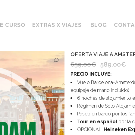
DE CURSO
EXTRAS X VIAJES
BLOG
CONTA
OFERTA VIAJE A AMSTE
659,00
€
589,00
€
El
El
precio
prec
PRECIO INCLUYE:
original
actu
Vuelo Barcelona-Amsterdam 
equipaje de mano incluido)
era:
es:
6 noches de alojamiento 
659,00€.
589
Régimen de Sólo Alojamie
Paseo en barco por los f
Tour en español
por la 
OPCIONAL:
Heineken Ex