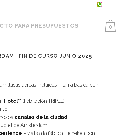
93 398 86 25 ·
654 550 733
CTO PARA PRESUPUESTOS
0
RDAM | FIN DE CURSO JUNIO 2025
io
al
(tasas aéreas incluidas – tarifa básica con
en
Hotel**
(habitación TRIPLE)
,00€.
nto
amosos
canales de la ciudad
ciudad de Amsterdam
perience
– visita a la fábrica Heineken con