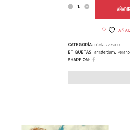
AÑADIR
Al usar este formulario acc
por parte de esta web.
AÑAD
CATEGORÍA:
ofertas verano
ETIQUETAS:
amsterdam
,
verano
SHARE ON: