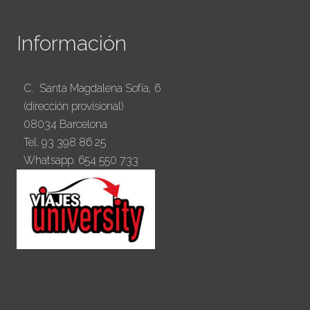
Información
C. Santa Magdalena Sofía, 6
(dirección provisional)
08034 Barcelona
Tel. 93 398 86 25
Whatsapp. 654 550 733