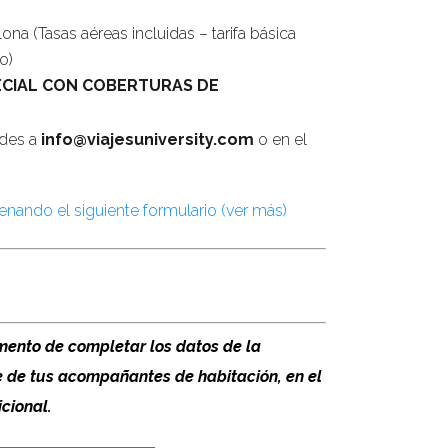
a (Tasas aéreas incluidas – tarifa básica
o)
ECIAL CON COBERTURAS DE
ades a
info@viajesuniversity.com
o en el
lenando el siguiente formulario (ver más)
ido)
omento de completar los datos de la
rido)
e de tus acompañantes de habitación
, en el
 (requerido)
cional.
ado (requerido)
recomendaciones?