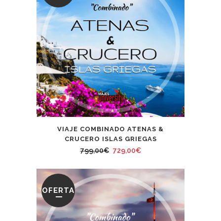
VIAJE COMBINADO ATENAS &
CRUCERO ISLAS GRIEGAS
El
El
799,00
€
729,00
€
precio
precio
original
actual
era:
es:
OFERTA
799,00€.
729,00€.