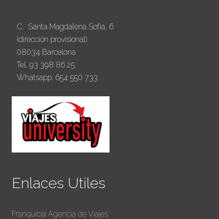
C. Santa Magdalena Sofía, 6
(dirección provisional)
08034 Barcelona
Tel. 93 398 86 25
Whatsapp. 654 550 733
Enlaces Utiles
Franquicia Agencia de Viajes