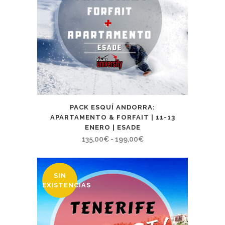
PACK ESQUÍ ANDORRA:
APARTAMENTO & FORFAIT | 11-13
ENERO | ESADE
Rango
135,00
€
-
199,00
€
de
precios:
SIN
desde
EXISTENCIAS
135,00€
hasta
199,00€