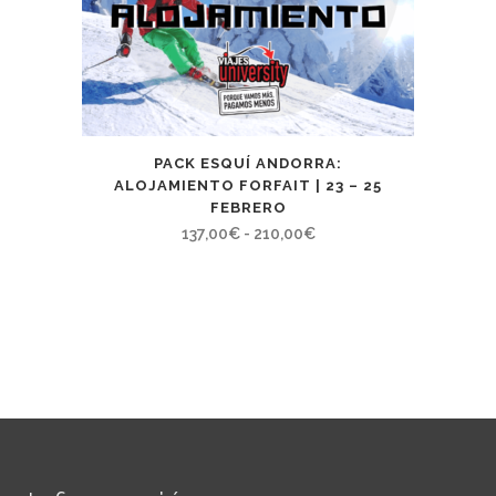
PACK ESQUÍ ANDORRA:
ALOJAMIENTO FORFAIT | 23 – 25
FEBRERO
Rango
137,00
€
-
210,00
€
de
precios:
desde
137,00€
hasta
210,00€