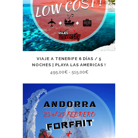
VIAJE A TENERIFE 6 DÍAS / 5
NOCHES | PLAYA LAS AMERICAS !
Rango
495,00
€
-
515,00
€
de
precios:
desde
495,00€
hasta
515,00€