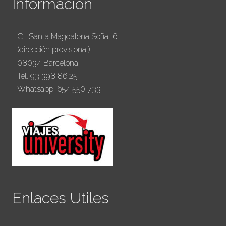
Información
C. Santa Magdalena Sofía, 6
(dirección provisional)
08034 Barcelona
Tel. 93 398 86 25
Whatsapp. 654 550 733
Enlaces Utiles