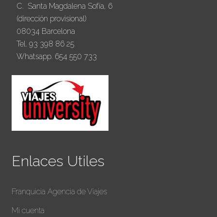
C. Santa Magdalena Sofía, 6
(dirección provisional)
08034 Barcelona
Tel. 93 398 86 25
Whatsapp. 654 550 733
Enlaces Utiles
Franquicia Agencia de Viajes
Mi cuenta