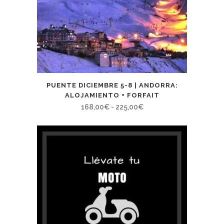
PUENTE DICIEMBRE 5-8 | ANDORRA:
ALOJAMIENTO + FORFAIT
Rango
168,00
€
-
225,00
€
de
precios:
desde
168,00€
hasta
225,00€