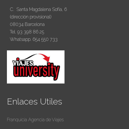
C. Santa Magdalena Sofía, 6
(dirección provisional)
08034 Barcelona
Tel. 93 398 86 25
Whatsapp. 654 550 733
Enlaces Utiles
Franquicia Agencia de Viajes