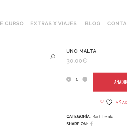
DE CURSO
EXTRAS X VIAJES
BLOG
CONTA
UNO MALTA
30,00
€
AÑADIR
AÑAD
CATEGORÍA:
Bachillerato
SHARE ON: