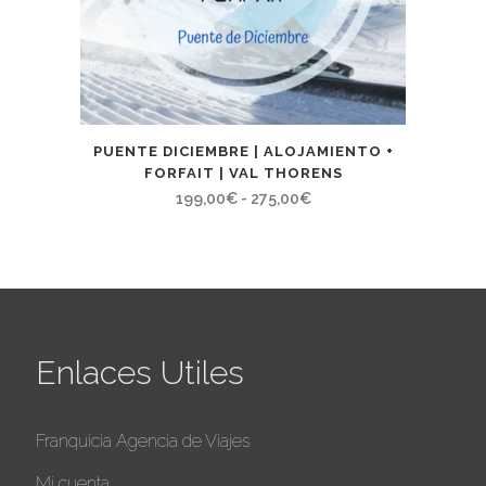
PUENTE DICIEMBRE | ALOJAMIENTO +
FORFAIT | VAL THORENS
Rango
199,00
€
-
275,00
€
de
precios:
desde
199,00€
hasta
Enlaces Utiles
275,00€
Franquicia Agencia de Viajes
Mi cuenta