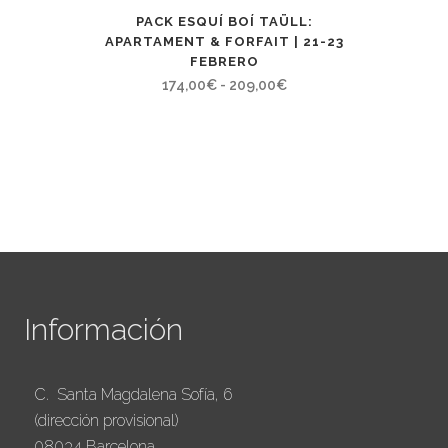
PACK ESQUÍ BOÍ TAÜLL:
APARTAMENT & FORFAIT | 21-23
FEBRERO
Rango
174,00
€
-
209,00
€
de
precios:
desde
174,00€
hasta
209,00€
Información
C. Santa Magdalena Sofía, 6
(dirección provisional)
08034 Barcelona