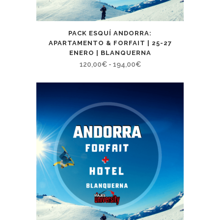
PACK ESQUÍ ANDORRA:
APARTAMENTO & FORFAIT | 25-27
ENERO | BLANQUERNA
Rango
120,00
€
-
194,00
€
de
precios:
desde
120,00€
hasta
194,00€