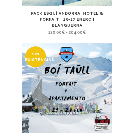
PACK ESQUÍ ANDORRA: HOTEL &
FORFAIT | 25-27 ENERO |
BLANQUERNA
Rango
120,00
€
-
204,00
€
de
precios:
SIN
desde
EXISTENCIAS
120,00€
hasta
204,00€