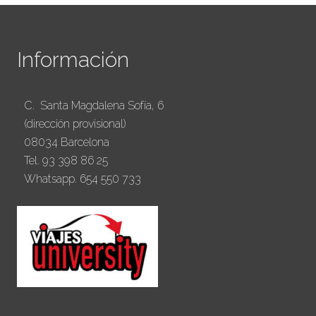
Información
C. Santa Magdalena Sofía, 6
(dirección provisional)
08034 Barcelona
Tel. 93 398 86 25
Whatsapp. 654 550 733