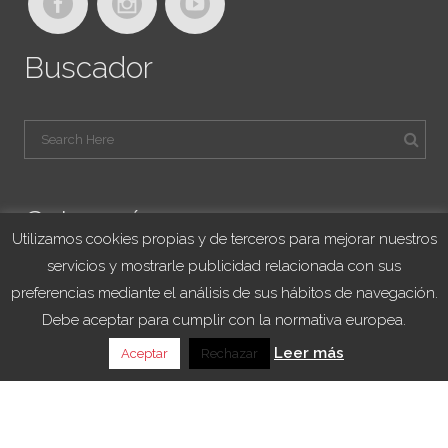
Buscador
Categorías
Utilizamos cookies propias y de terceros para mejorar nuestros
servicios y mostrarle publicidad relacionada con sus
Blog Viajes University
preferencias mediante el análisis de sus hábitos de navegación.
Franquicias
Debe aceptar para cumplir con la normativa europea.
Noticias
Leer más
Aceptar
Rechazar
Sorteo