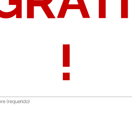
GRAT
!
e (requerido)