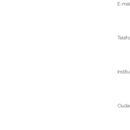
E-mail
Teléf
Instit
Ciuda