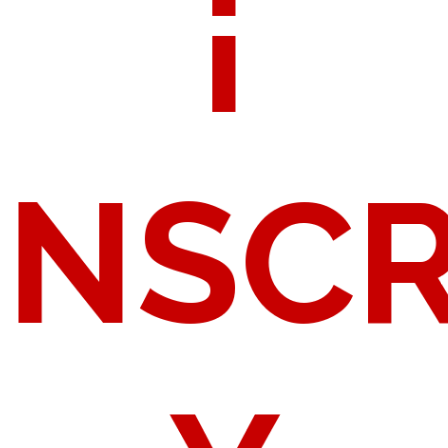
¡
INSC