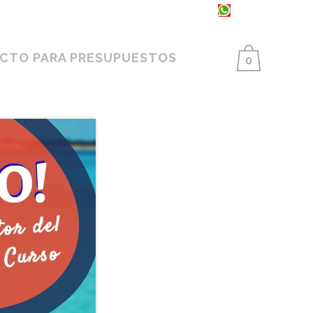
93 398 86 25 ·
654 550 733
CTO PARA PRESUPUESTOS
0