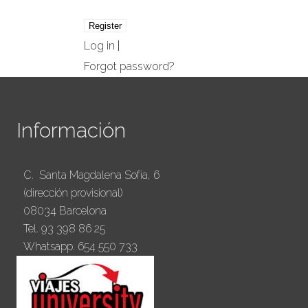
Log in
|
Forgot password?
Información
C. Santa Magdalena Sofía, 6
(dirección provisional)
08034 Barcelona
Tel. 93 398 86 25
Whatsapp. 654 550 733