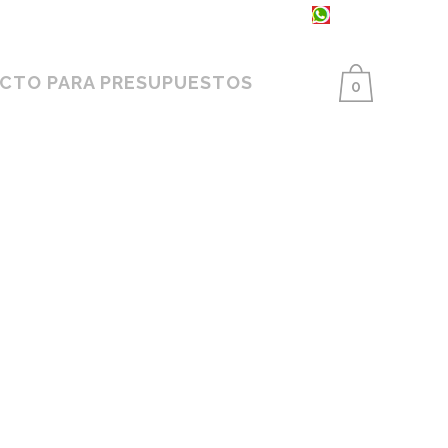
93 398 86 25 ·
654 550 733
CTO PARA PRESUPUESTOS
0