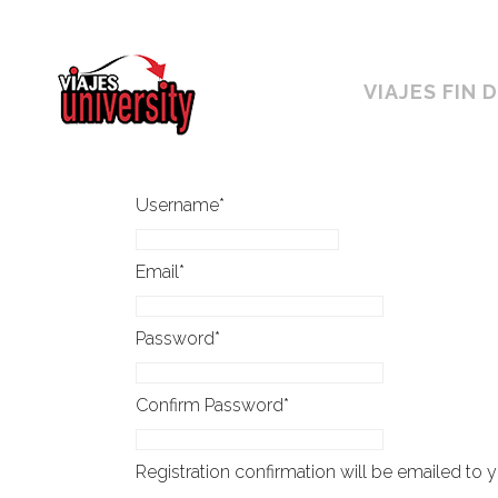
Horario ininterrumpido de 10:00 a 19h
VIAJES FIN 
Username
*
Email
*
Password
*
Confirm Password
*
Registration confirmation will be emailed to y