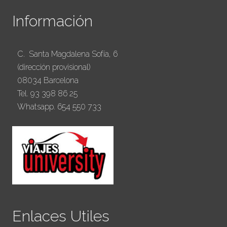
Información
C. Santa Magdalena Sofía, 6
(dirección provisional)
08034 Barcelona
Tel. 93 398 86 25
Whatsapp. 654 550 733
Enlaces Utiles