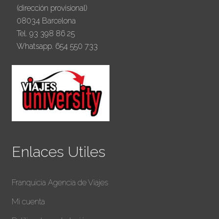
(dirección provisional)
08034 Barcelona
Tel. 93 398 86 25
Whatsapp. 654 550 733
Enlaces Utiles
Franquicia Agencia de Viajes
Mi cuenta