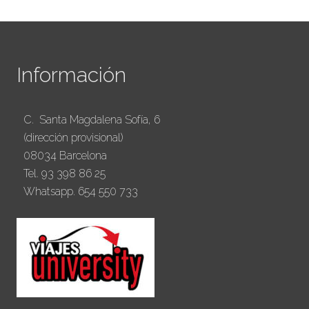
Información
C. Santa Magdalena Sofía, 6
(dirección provisional)
08034 Barcelona
Tel. 93 398 86 25
Whatsapp. 654 550 733