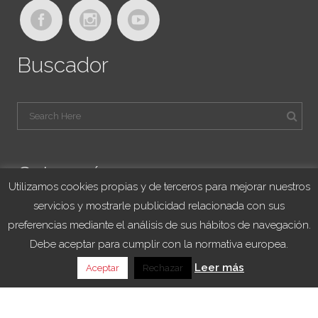
Buscador
Categorías
Utilizamos cookies propias y de terceros para mejorar nuestros
servicios y mostrarle publicidad relacionada con sus
Blog Viajes University
preferencias mediante el análisis de sus hábitos de navegación.
Franquicias
Debe aceptar para cumplir con la normativa europea.
Noticias
Leer más
Aceptar
Rechazar
Sorteo