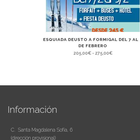
ESQUIADA DEUSTO A FORMIGAL DEL 7 AL 
DE FEBRERO
Rango
205,00
€
-
275,00
€
de
precios:
desde
205,00€
hasta
275,00€
Información
C. Santa Magdalena Sofía, 6
(dirección provisional)