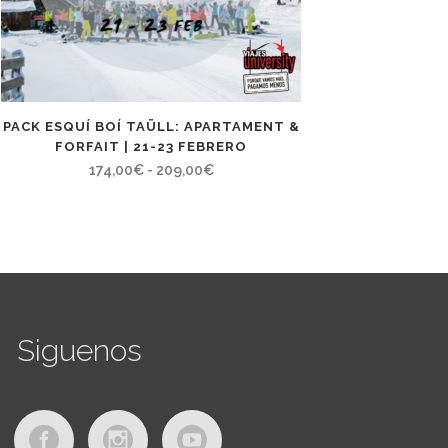
PACK ESQUÍ BOÍ TAÜLL: APARTAMENT &
FORFAIT | 21-23 FEBRERO
Rango
174,00
€
-
209,00
€
de
precios:
desde
174,00€
hasta
209,00€
Siguenos