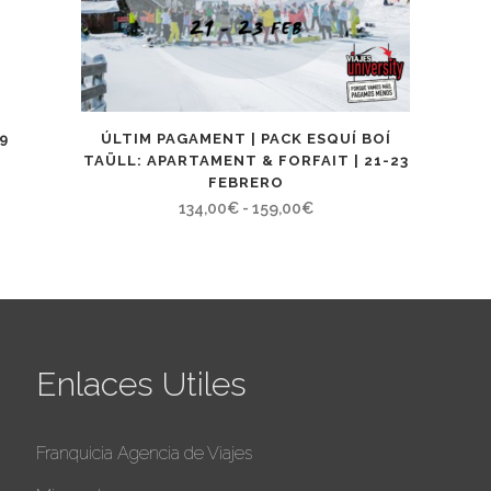
9
ÚLTIM PAGAMENT | PACK ESQUÍ BOÍ
TAÜLL: APARTAMENT & FORFAIT | 21-23
FEBRERO
Rango
134,00
€
-
159,00
€
de
precios:
desde
134,00€
hasta
Enlaces Utiles
159,00€
Franquicia Agencia de Viajes