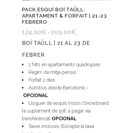
PACK ESQUÍ BOÍ TAÜLL:
APARTAMENT & FORFAIT | 21-23
FEBRERO
174,00
€
209,00
€
Rango
-
de
BOÍ TAÜLL | 21 AL 23 DE
precios:
FEBRER
desde
2 Nits en apartaments quàdruples
174,00€
Règim de mitja pensió
hasta
Forfait 2 dies
209,00€
Autobús desde Barcelona –
OPCIONAL
Lloguer de esquís inclós (Snowboard
te suplement de 15€ a pagar via
transferència)
OPCIONAL
Taxes incloses (Excepte la taxa