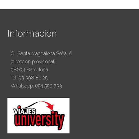
Información
C. Santa Magdalena Sofía, 6
(dirección provisional)
08034 Barcelona
Tel. 93 398 86 25
Whatsapp. 654 550 733