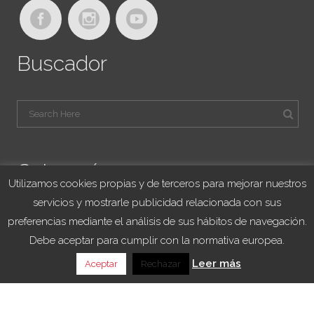
Buscador
Categorías
Utilizamos cookies propias y de terceros para mejorar nuestros
servicios y mostrarle publicidad relacionada con sus
Blog Viajes University
preferencias mediante el análisis de sus hábitos de navegación.
Franquicias
Debe aceptar para cumplir con la normativa europea.
Noticias
Leer más
Aceptar
Rechazar
Sorteo