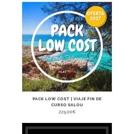
precios:
desde
180,00€
hasta
425,00€
PACK LOW COST | VIAJE FIN DE
CURSO SALOU
229,00
€