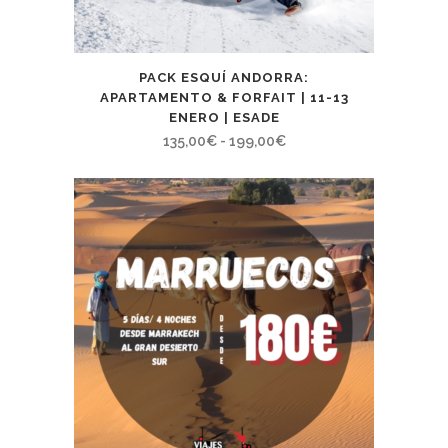
PACK ESQUÍ ANDORRA:
APARTAMENTO & FORFAIT | 11-13
ENERO | ESADE
Rango
135,00
€
-
199,00
€
de
precios:
desde
135,00€
hasta
199,00€