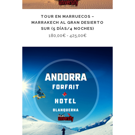
TOUR EN MARRUECOS –
MARRAKECH AL GRAN DESIERTO
SUR (5 DÍAS/4 NOCHES)
Rango
180,00
€
-
425,00
€
de
precios:
desde
180,00€
hasta
425,00€