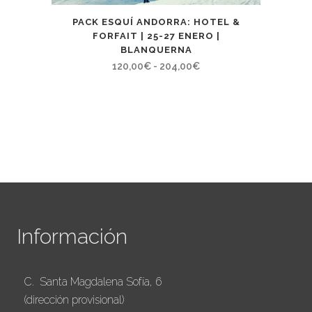
PACK ESQUÍ ANDORRA: HOTEL &
FORFAIT | 25-27 ENERO |
BLANQUERNA
Rango
120,00
€
-
204,00
€
de
precios:
desde
120,00€
hasta
204,00€
Información
C. Santa Magdalena Sofía, 6
(dirección provisional)