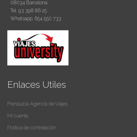
08034 Barcelona
Tel. 93 398 86 25
Whatsapp. 654 550 733
Enlaces Utiles
Franquicia Agencia de Viajes
Mi cuenta
Política de contratación