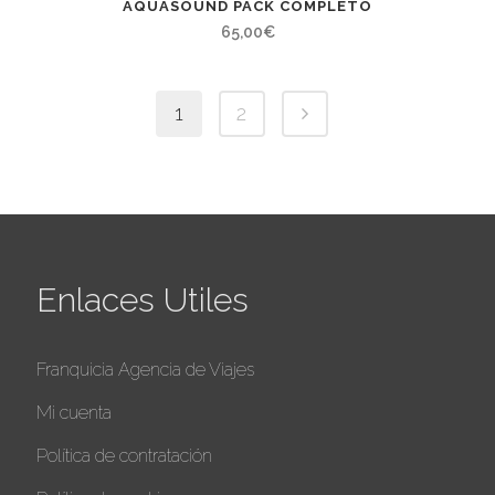
AQUASOUND PACK COMPLETO
65,00
€
1
2
Enlaces Utiles
Franquicia Agencia de Viajes
Mi cuenta
Política de contratación