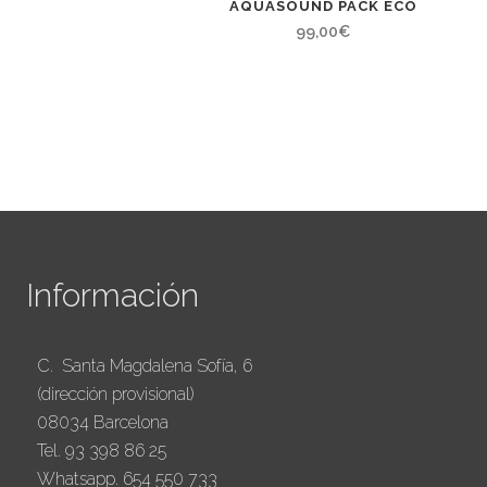
AQUASOUND PACK ECO
99,00
€
Información
C. Santa Magdalena Sofía, 6
(dirección provisional)
08034 Barcelona
Tel. 93 398 86 25
Whatsapp. 654 550 733