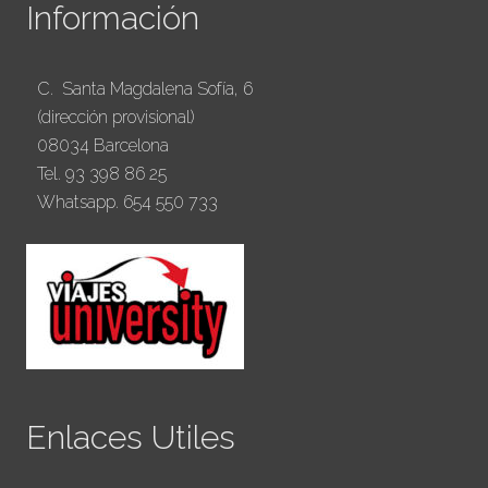
Información
C. Santa Magdalena Sofía, 6
(dirección provisional)
08034 Barcelona
Tel. 93 398 86 25
Whatsapp. 654 550 733
Enlaces Utiles