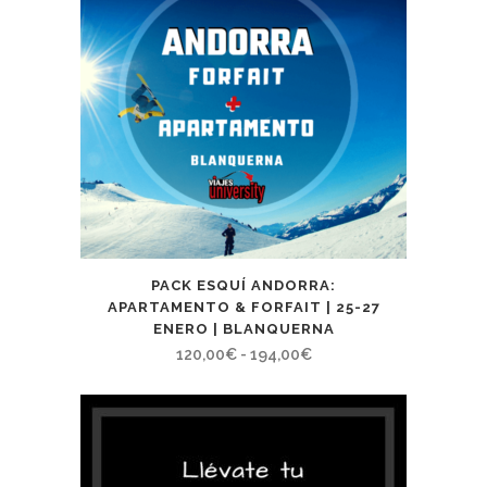
PACK ESQUÍ ANDORRA:
APARTAMENTO & FORFAIT | 25-27
ENERO | BLANQUERNA
Rango
120,00
€
-
194,00
€
de
precios:
desde
120,00€