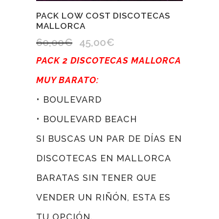
PACK LOW COST DISCOTECAS
MALLORCA
60,00
€
45,00
€
El
El
precio
precio
PACK 2 DISCOTECAS MALLORCA
original
actual
MUY BARATO:
era:
es:
• BOULEVARD
60,00€.
45,00€.
• BOULEVARD BEACH
SI BUSCAS UN PAR DE DÍAS EN
DISCOTECAS EN MALLORCA
BARATAS SIN TENER QUE
VENDER UN RIÑÓN, ESTA ES
TU OPCIÓN.