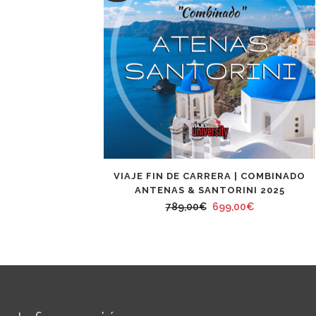
VIAJE FIN DE CARRERA | COMBINADO
ANTENAS & SANTORINI 2025
El
El
789,00
€
699,00
€
precio
precio
original
actual
era:
es:
789,00€.
699,00€.