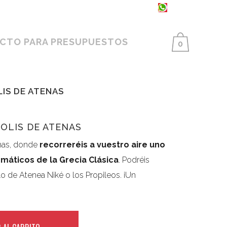
93 398 86 25 ·
654 550 733
CTO PARA PRESUPUESTOS
0
IS DE ATENAS
OLIS DE ATENAS
enas, donde
recorreréis a vuestro aire uno
máticos de la Grecia Clásica
. Podréis
o de Atenea Niké o los Propileos. ¡Un