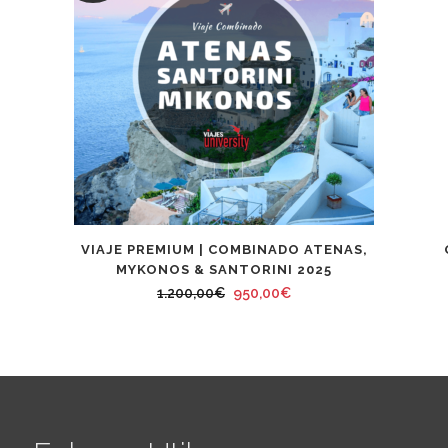
VIAJE PREMIUM | COMBINADO ATENAS,
MYKONOS & SANTORINI 2025
El
El
1.200,00
€
950,00
€
precio
precio
original
actual
era:
es:
1.200,00€.
950,00€.