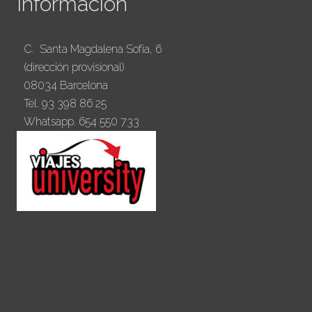
Información
C. Santa Magdalena Sofía, 6
(dirección provisional)
08034 Barcelona
Tel. 93 398 86 25
Whatsapp. 654 550 733