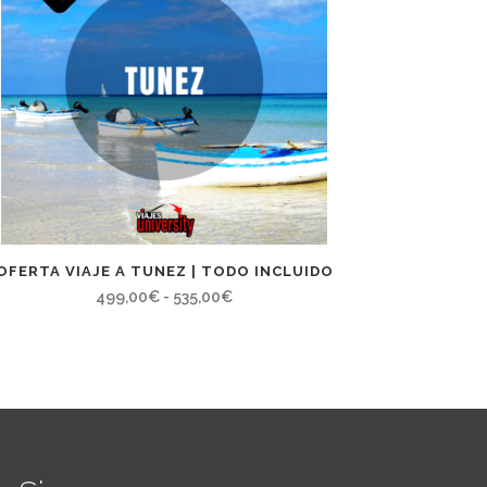
OFERTA VIAJE A TUNEZ | TODO INCLUIDO
Rango
499,00
€
-
535,00
€
de
precios:
desde
499,00€
hasta
535,00€