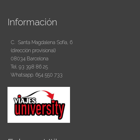
Información
C. Santa Magdalena Sofía, 6
(dirección provisional)
08034 Barcelona
Tel. 93 398 86 25
Whatsapp. 654 550 733