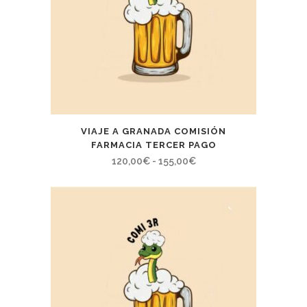
VIAJE A GRANADA COMISIÓN
FARMACIA TERCER PAGO
Rango
120,00
€
-
155,00
€
de
precios:
desde
120,00€
hasta
155,00€