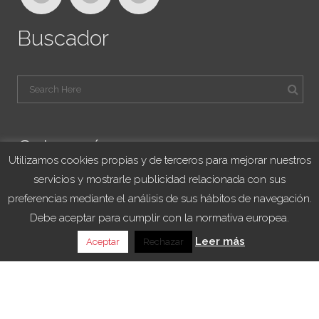
Buscador
Categorías
Utilizamos cookies propias y de terceros para mejorar nuestros
servicios y mostrarle publicidad relacionada con sus
Blog Viajes University
preferencias mediante el análisis de sus hábitos de navegación.
Franquicias
Debe aceptar para cumplir con la normativa europea.
Noticias
Leer más
Aceptar
Rechazar
Sorteo