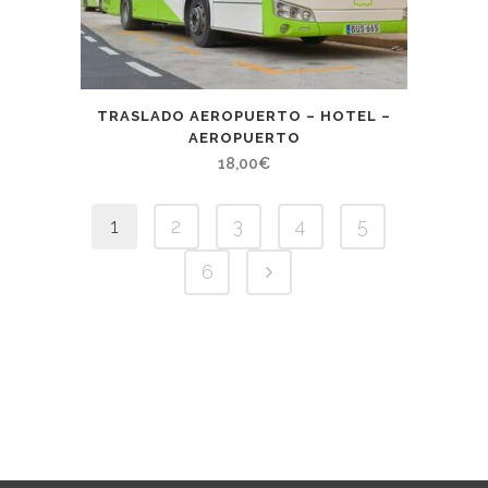
TRASLADO AEROPUERTO – HOTEL –
AEROPUERTO
18,00
€
1
2
3
4
5
6