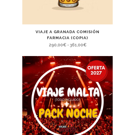
VIAJE A GRANADA COMISIÓN
FARMACIA (COPIA)
Rango
290,00
€
-
361,00
€
de
precios:
desde
290,00€
hasta
361,00€