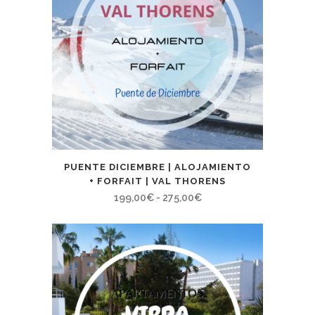
PUENTE DICIEMBRE | ALOJAMIENTO
+ FORFAIT | VAL THORENS
Rango
199,00
€
-
275,00
€
de
precios:
desde
199,00€
hasta
275,00€