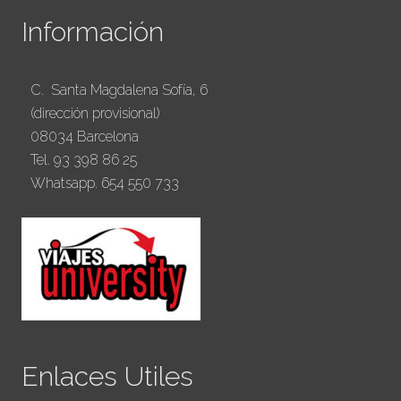
Información
C. Santa Magdalena Sofía, 6
(dirección provisional)
08034 Barcelona
Tel. 93 398 86 25
Whatsapp. 654 550 733
Enlaces Utiles