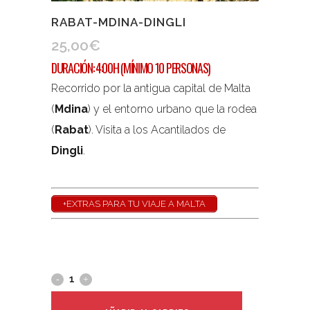
RABAT-MDINA-DINGLI
25,00
€
DURACIÓN: 4:00H (MÍNIMO 10 PERSONAS)
Recorrido por la antigua capital de Malta
(
Mdina
) y el entorno urbano que la rodea
(
Rabat
). Visita a los Acantilados de
Dingli
.
+EXTRAS PARA TU VIAJE A MALTA