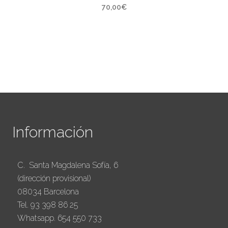
70,00
€
Información
C. Santa Magdalena Sofía, 6
(dirección provisional)
08034 Barcelona
Tel. 93 398 86 25
Whatsapp. 654 550 733