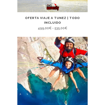
OFERTA VIAJE A TUNEZ | TODO
INCLUIDO
Rango
499,00
€
-
535,00
€
de
precios:
desde
499,00€
hasta
535,00€