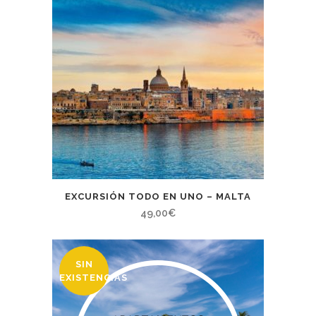
599,00€.
519,00€.
EXCURSIÓN TODO EN UNO – MALTA
49,00
€
SIN
EXISTENCIAS