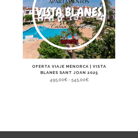
OFERTA VIAJE MENORCA | VISTA
BLANES SANT JOAN 2025
Rango
495,00
€
-
545,00
€
de
precios:
desde
495,00€
hasta
545,00€