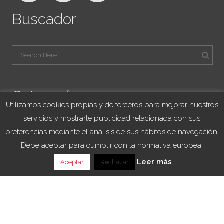
Buscador
Categorías
Utilizamos cookies propias y de terceros para mejorar nuestros
servicios y mostrarle publicidad relacionada con sus
Blog Viajes University
preferencias mediante el análisis de sus hábitos de navegación.
Franquicias
Debe aceptar para cumplir con la normativa europea.
Noticias
Leer más
Aceptar
Rechazar
Sorteo
VIAJES UNIVERSITY – All Rights Reserved 2021