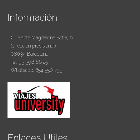
Información
C. Santa Magdalena Sofía, 6
(dirección provisional)
08034 Barcelona
Tel. 93 398 86 25
Whatsapp. 654 550 733
Enlaces Utiles