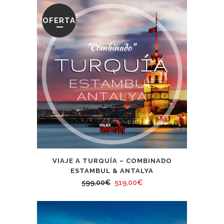
OFERTA
VIAJE A TURQUÍA – COMBINADO
ESTAMBUL & ANTALYA
El
El
599,00
€
519,00
€
precio
precio
original
actual
era:
es: