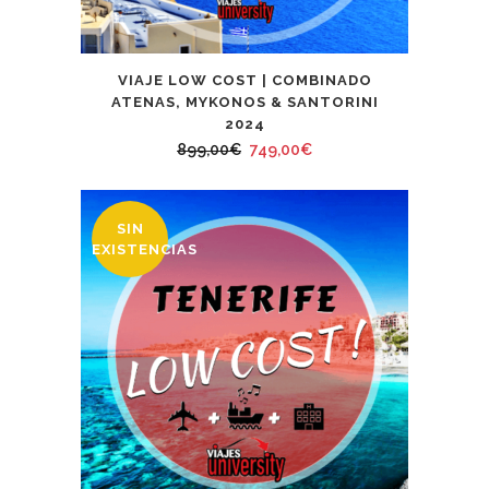
VIAJE LOW COST | COMBINADO
ATENAS, MYKONOS & SANTORINI
2024
El
El
899,00
€
749,00
€
precio
precio
original
actual
SIN
era:
es:
EXISTENCIAS
899,00€.
749,00€.