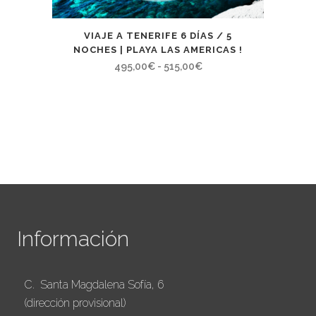
VIAJE A TENERIFE 6 DÍAS / 5
NOCHES | PLAYA LAS AMERICAS !
Rango
495,00
€
-
515,00
€
de
precios:
desde
495,00€
hasta
515,00€
Información
C. Santa Magdalena Sofía, 6
(dirección provisional)