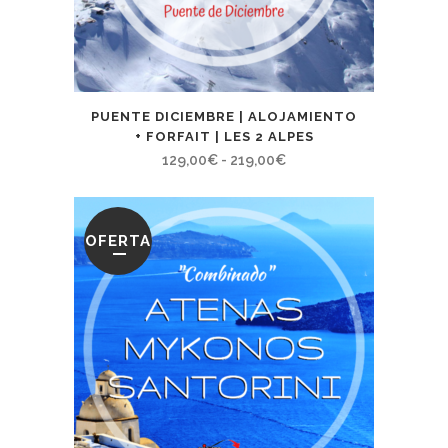
PUENTE DICIEMBRE | ALOJAMIENTO
+ FORFAIT | LES 2 ALPES
Rango
129,00
€
-
219,00
€
de
precios:
desde
OFERTA
129,00€
hasta
219,00€