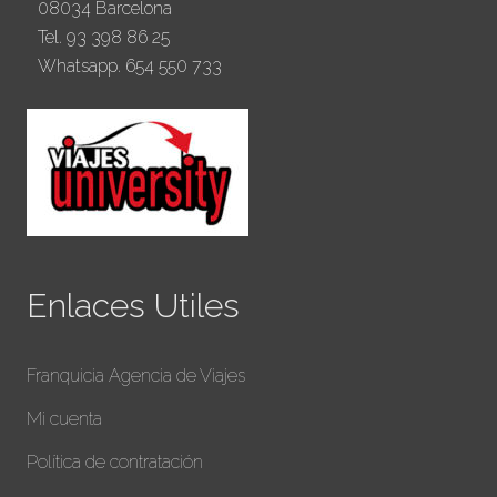
08034 Barcelona
Tel. 93 398 86 25
Whatsapp. 654 550 733
Enlaces Utiles
Franquicia Agencia de Viajes
Mi cuenta
Política de contratación