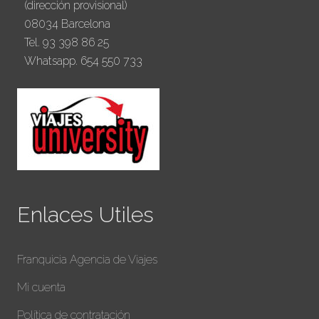
(dirección provisional)
08034 Barcelona
Tel. 93 398 86 25
Whatsapp. 654 550 733
Enlaces Utiles
Franquicia Agencia de Viajes
Mi cuenta
Política de contratación