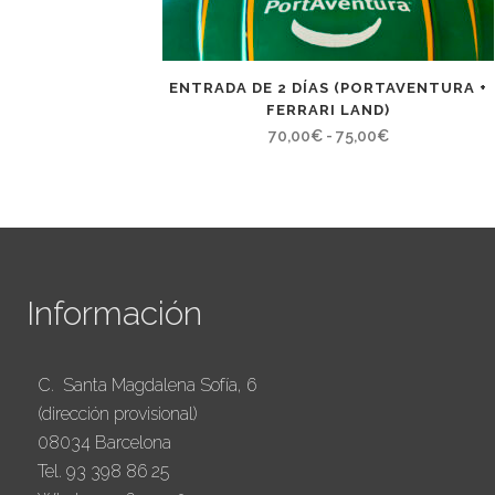
ENTRADA DE 2 DÍAS (PORTAVENTURA +
FERRARI LAND)
Rango
70,00
€
-
75,00
€
de
precios:
desde
70,00€
hasta
Información
75,00€
C. Santa Magdalena Sofía, 6
(dirección provisional)
08034 Barcelona
Tel. 93 398 86 25