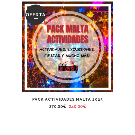
OFERTA
PACK ACTIVIDADES MALTA 2025
El
El
270,00
€
240,00
€
precio
precio
original
actual
era:
es: