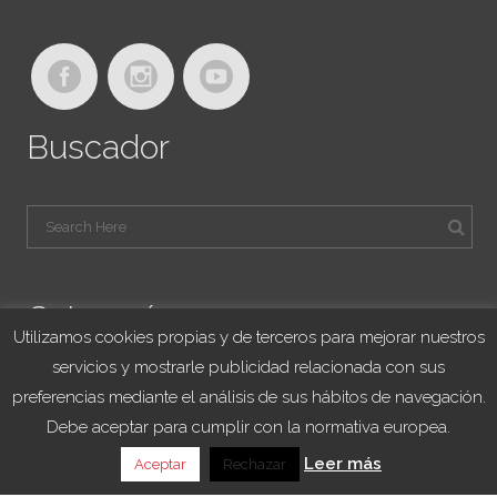
Buscador
Categorías
Utilizamos cookies propias y de terceros para mejorar nuestros
servicios y mostrarle publicidad relacionada con sus
Blog Viajes University
preferencias mediante el análisis de sus hábitos de navegación.
Franquicias
Debe aceptar para cumplir con la normativa europea.
Noticias
Leer más
Aceptar
Rechazar
Sorteo